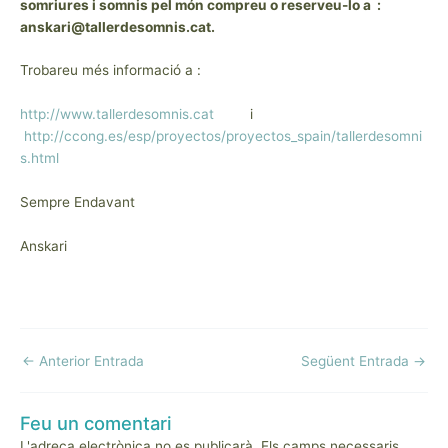
somriures i somnis pel món compreu o reserveu-lo a :
anskari@tallerdesomnis.cat.
Trobareu més informació a :
http://www.tallerdesomnis.cat
i
http://ccong.es/esp/proyectos/proyectos_spain/tallerdesomni
s.html
Sempre Endavant
Anskari
Navegació
←
Anterior Entrada
Següent Entrada
→
d'entrades
Feu un comentari
L'adreça electrònica no es publicarà.
Els camps necessaris