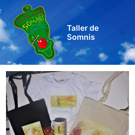
Vés
al
contingut
Taller de
Somnis
Main
Menu