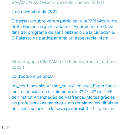
GAVÀMÓN XVII Mostra de drets Humans (2021)
2 de novembre de 2021
El passat octubre varem participar a la XVII Mostra de
drets Humans organtizada per l’Ajuntament de Gavà
dins del programa de sensibilització de la ciutadania.
El Pallasso va participar amb un espectacle infantil.
Kit pedagògic PIM PAM a L’IFE de Vilafranca ( octubre
2020 )
20 d’octubre de 2020
[av_textblock size=” font_color=” color=”] Experiència
molt especial amb els alumnes de 3º,4º i 2º de l’ IFE
de l’institut Alt Penedès de Vilafranca. Moltes gràcies
als professors i alumnes que em regalaren els dibuixos
:
dels seus somnis i a la seva generositat…
Llegeix més
Kit
pedagòg
PIM
↩︎
PAM