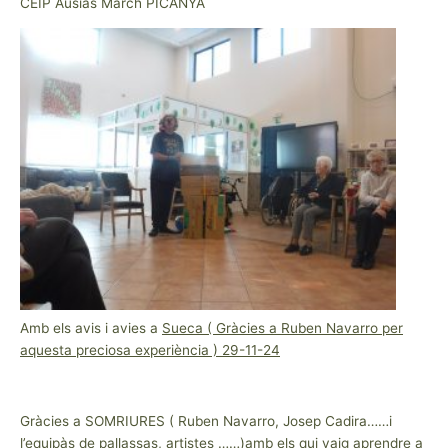
CEIP Ausias March PICANYA
Amb els avis i avies a
Sueca ( Gràcies a Ruben Navarro per
aquesta preciosa experiència ) 29-11-24
Gràcies a SOMRIURES ( Ruben Navarro, Josep Cadira……i
l’equipàs de pallassas, artistes ……)amb els qui vaig aprendre a