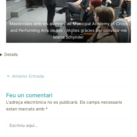
Masterclass amb els alumnes de Municipal Academy of Circus
and Performing Arts de Kíiv . Moltes gràcies per convidar-me
Mariia Schynder
Details
Navegació
←
Anterior Entrada
d'entrades
Feu un comentari
L'adreça electrònica no es publicarà.
Els camps necessaris
estan marcats amb
*
Escriviu
aquí…