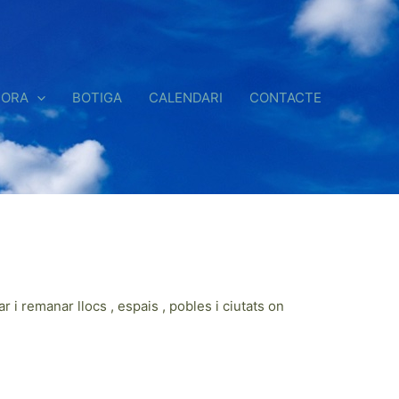
BORA
BOTIGA
CALENDARI
CONTACTE
 remanar llocs , espais , pobles i ciutats on