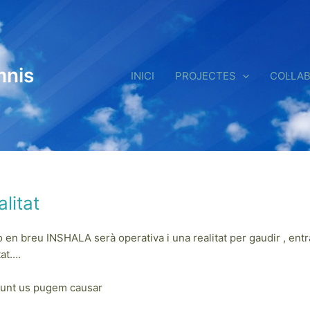
mnis
INICI
PROJECTES
COL·LA
litat
breu INSHALA serà operativa i una realitat per gaudir , entrar i
tat….
apunt us pugem causar