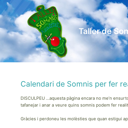
Vés
al
contingut
Taller de So
Calendari de Somnis per fer rea
DISCULPEU …aquesta pàgina encara no me’n ensurto en 
tafanejar i anar a veure quins somnis podem fer reali
Gràcies i perdoneu les molèsties que quan estigui 