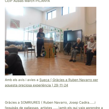
CEIP Ausias March PICANYA
Amb els avis i avies a
Sueca ( Gràcies a Ruben Navarro per
aquesta preciosa experiència ) 29-11-24
Gràcies a SOMRIURES ( Ruben Navarro, Josep Cadira……i
l’equipàs de pallassas, artistes ……)amb els qui vaig aprendre a