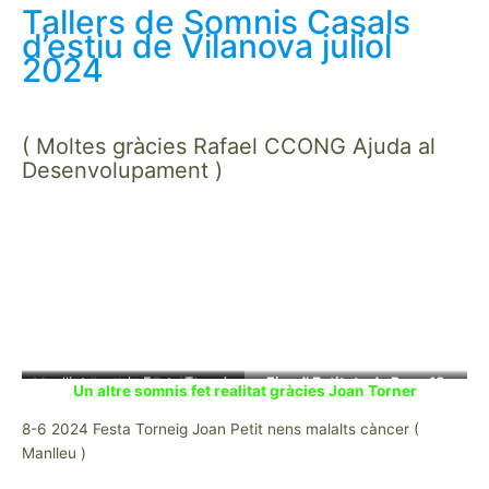
Tallers de Somnis Casals
d’estiu de Vilanova juliol
2024
( Moltes gràcies Rafael CCONG Ajuda al
Desenvolupament )
recollint somnis Festa Torneig
Mostra d’entitats Gavà 4 maig
Fira d’ Entitats de Reus 18
Un altre somnis fet realitat gràcies Joan Torner
1
Joan Petits nens amb càncer
2024 a vegades em deixen
maig 2024
8-6 2024 Festa Torneig Joan Petit nens malalts càncer (
fer de pallasso Gràcies a
Manlleu 8 juny 2024
Manlleu )
CCONG Ajuda al
Desenvolupament