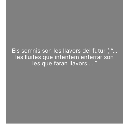
d’esperança i caliu. Ells ja tenen arrels el que volen és una
oportunitat per creixer i fer realitat els seus somnis
Els somnis son les llavors del futur ( “…
les lluites que intentem enterrar son
les que faran llavors…..”