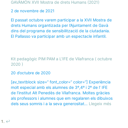
GAVÀMÓN XVII Mostra de drets Humans (2021)
2 de novembre de 2021
El passat octubre varem participar a la XVII Mostra de
drets Humans organtizada per l’Ajuntament de Gavà
dins del programa de sensibilització de la ciutadania.
El Pallasso va participar amb un espectacle infantil.
Kit pedagògic PIM PAM a L’IFE de Vilafranca ( octubre
2020 )
20 d’octubre de 2020
[av_textblock size=” font_color=” color=”] Experiència
molt especial amb els alumnes de 3º,4º i 2º de l’ IFE
de l’institut Alt Penedès de Vilafranca. Moltes gràcies
als professors i alumnes que em regalaren els dibuixos
:
dels seus somnis i a la seva generositat…
Llegeix més
Kit
pedagòg
PIM
↩︎
PAM