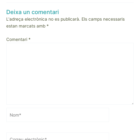
a
L’IFE
Deixa un comentari
de
L'adreça electrònica no es publicarà.
Els camps necessaris
Vilafranc
estan marcats amb
*
(
octubre
2020
Comentari
*
)
Nom*
Correu