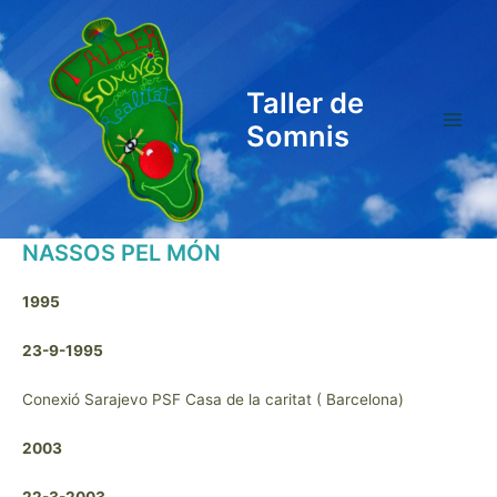
Ir
al
contenido
Taller de
Somnis
Main
Menu
NASSOS PEL MÓN
1995
23-9-1995
Conexió Sarajevo PSF Casa de la caritat ( Barcelona)
2003
22-3-2003