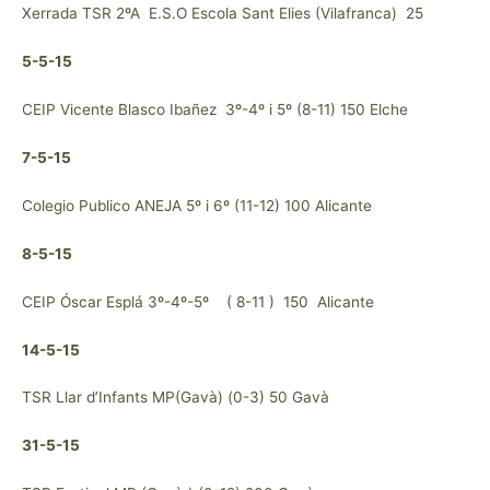
Xerrada TSR 2ºA E.S.O Escola Sant Elies (Vilafranca) 25
5-5-15
CEIP Vicente Blasco Ibañez 3º-4º i 5º (8-11) 150 Elche
7-5-15
Colegio Publico ANEJA 5º i 6º (11-12) 100 Alicante
8-5-15
CEIP Óscar Esplá 3º-4º-5º ( 8-11 ) 150 Alicante
14-5-15
TSR Llar d’Infants MP(Gavà) (0-3) 50 Gavà
31-5-15